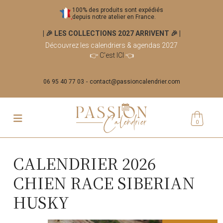
100% des produits sont expédiés
depuis notre atelier en France.
| 🎉 LES COLLECTIONS 2027 ARRIVENT 🎉
|
Découvrez les calendriers & agendas 2027
👉
C'est ICI
👈
06 95 40 77 03
contact@passioncalendrier.com
0
CALENDRIER 2026
CHIEN RACE SIBERIAN
HUSKY