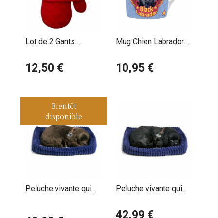
Lot de 2 Gants
Mug Chien Labrador
Maniques Labrador
Noir
12,50 €
10,95 €
Bientôt
disponible
Peluche vivante qui
Peluche vivante qui
respire Labrador
respire Labrador noir -
chocolat - Perfect
Perfect petzzz
42,99 €