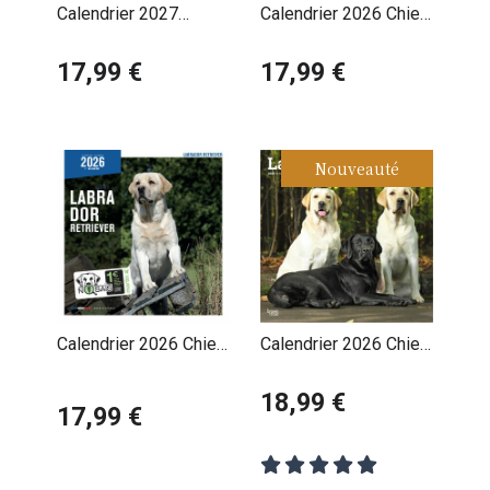
Calendrier 2027
Calendrier 2026 Chien
Labrador Retriever
Labrador
Sable
17,99 €
17,99 €
Nouveauté
Calendrier 2026 Chien
Calendrier 2026 Chien
Labrador Retriever
Race Labrador
Retriever
18,99 €
17,99 €