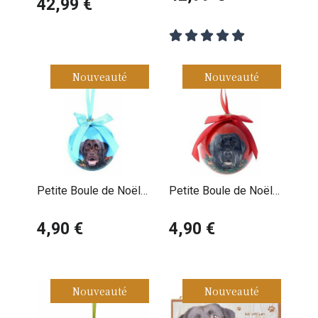
42,99 €
petzzz
Nouveauté
Nouveauté
Petite Boule de Noël
Petite Boule de Noël
Labrador Chocolat
Labrador Noir
4,90 €
4,90 €
Nouveauté
Nouveauté