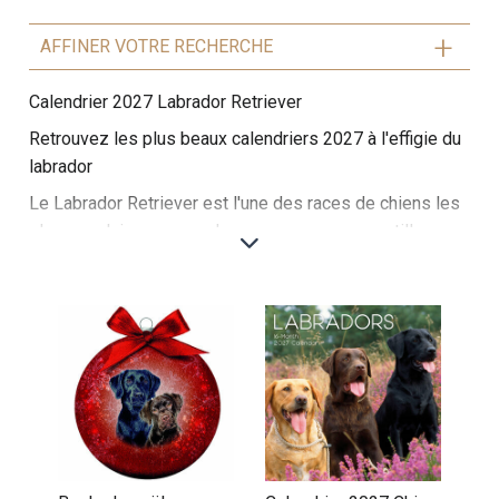
AFFINER VOTRE RECHERCHE
Calendrier 2027 Labrador Retriever
Retrouvez les plus beaux calendriers 2027 à l'effigie du
labrador
Le Labrador Retriever est l'une des races de chiens les
plus populaires au monde, reconnu pour sa gentillesse,
son intelligence et sa loyauté. Ce chien de taille
moyenne à grande possède un pelage court et dense,
souvent de couleur noire, jaune ou chocolat.
Naturellement sociable, le Labrador s'entend bien avec
les enfants, les autres animaux et les adultes, ce qui en
fait un excellent compagnon familial. Intelligent et facile
à éduquer, il excelle dans des activités variées telles
que la récupération, l'agility et même comme chien
guide.