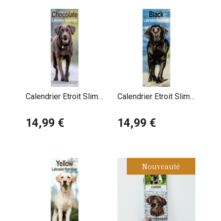
Calendrier Etroit Slim
Calendrier Etroit Slim
2027 Labrador
2027 Labrador Noir
Chocolat
14,99 €
14,99 €
Nouveauté