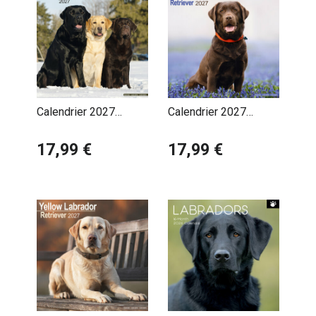
Calendrier 2027
Calendrier 2027
Labrador Retriever
Labrador Retriever
17,99 €
Chocolat
17,99 €