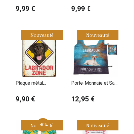
Décorative Labrador
Décorative Labrador
Noir
9,99 €
Sable
9,99 €
Nouveauté
Nouveauté
Plaque métal
Porte-Monnaie et Sac
décorative humour
de Courses Pliable
Labrador Danger
9,90 €
Labrador Sable
12,95 €
Nouveauté
-40%
Nouveauté