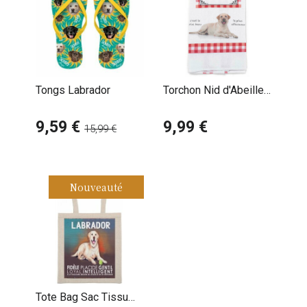
Tongs Labrador
Torchon Nid d'Abeille
Labrador Retriever
9,59 €
Sable
9,99 €
15,99 €
Nouveauté
Tote Bag Sac Tissu