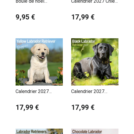
Boule de noël
Calendrier 2027 Chien
Actif et énergique, il a besoin d'exercice quotidien et
Labrador Noir &
Labrador
d'une stimulation mentale pour s'épanouir.
Chocolat
9,95 €
17,99 €
Calendrier 2027
Calendrier 2027
Chiots Labrador
Labrador Noir
Retriever Sable
17,99 €
17,99 €