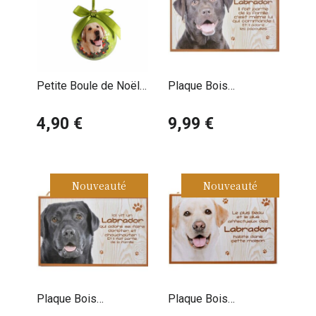
Petite Boule de Noël
Plaque Bois
Labrador Sable
Décorative Labrador
4,90 €
Chocolat
9,99 €
Nouveauté
Nouveauté
Plaque Bois
Plaque Bois