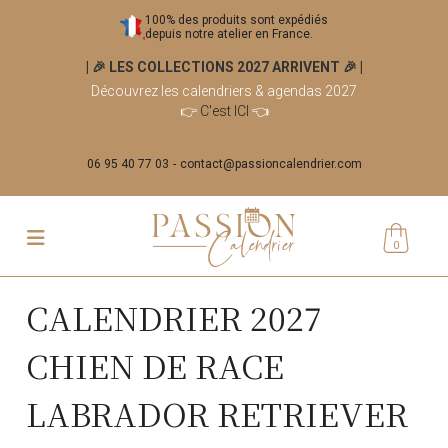
100% des produits sont expédiés
depuis notre atelier en France.
| 🎉 LES COLLECTIONS 2027 ARRIVENT 🎉
|
Découvrez les calendriers & agendas 2027
👉
C'est ICI
👈
06 95 40 77 03
contact@passioncalendrier.com
0
CALENDRIER 2027
CHIEN DE RACE
LABRADOR RETRIEVER