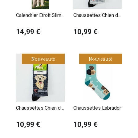
Calendrier Etroit Slim
Chaussettes Chien de
2027 Labrador Sable
Race Labrador
14,99 €
Chocolat
10,99 €
Nouveauté
Nouveauté
Chaussettes Chien de
Chaussettes Labrador
Race Labrador Sable
10,99 €
10,99 €