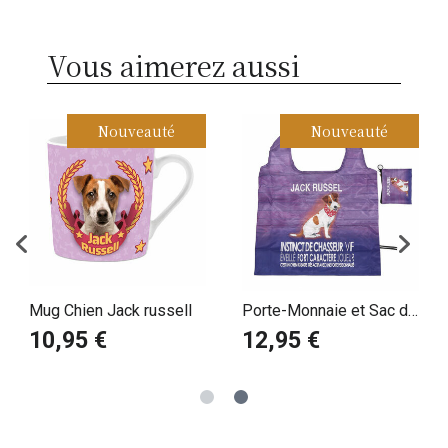
Vous aimerez aussi
Nouveauté
Nouveauté
Mug Chien Jack russell
Porte-Monnaie et Sac de
Courses Pliable Jack
10,95 €
12,95 €
Russell