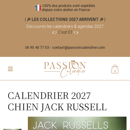
100% des produits sont expédiés
depuis notre atelier en France.
| 🎉 LES COLLECTIONS 2027 ARRIVENT 🎉
|
Découvrez les calendriers & agendas 2027
👉
C'est ICI
👈
06 95 40 77 03
contact@passioncalendrier.com
0
CALENDRIER 2027
CHIEN JACK RUSSELL