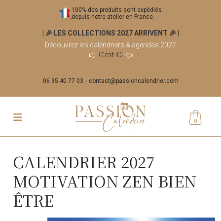
100% des produits sont expédiés
depuis notre atelier en France.
| 🎉 LES COLLECTIONS 2027 ARRIVENT 🎉
|
Découvrez les calendriers & agendas 2027
👉
C'est ICI
👈
06 95 40 77 03
contact@passioncalendrier.com
0
CALENDRIER 2027
MOTIVATION ZEN BIEN
ÊTRE