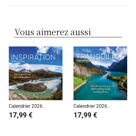
Vous aimerez aussi
Calendrier 2026
Calendrier 2026
Inspiration Paysage Zen
Tranquillité Zen
17,99 €
17,99 €
Bien être
Méditation