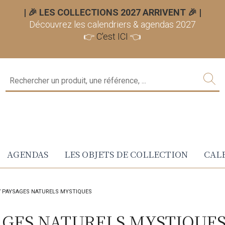
| 🎉 LES COLLECTIONS 2027 ARRIVENT 🎉
|
Découvrez les calendriers & agendas 2027
👉
C'est ICI
👈
AGENDAS
LES OBJETS DE COLLECTION
CALE
7 PAYSAGES NATURELS MYSTIQUES
AGES NATURELS MYSTIQUE