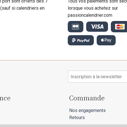
e port sont offerts dès 7
Tous vos paiements sont séc
 (sauf si calendriers en
lorsque vous achetez sur
passioncalendrier.com
ance
Commande
Nos engagements
Retours