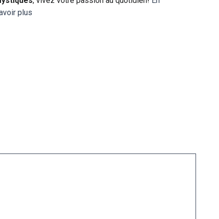
ystiques
, vivez votre passion au quotidien!
En
avoir plus