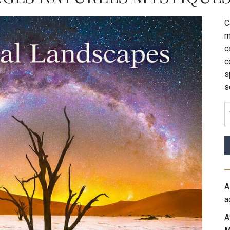
C
m
c
c
s
s
A
a
A