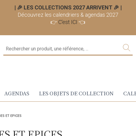
| 🎉 LES COLLECTIONS 2027 ARRIVENT 🎉
|
Découvrez les calendriers & agendas 2027
👉
C'est ICI
👈
AGENDAS
LES OBJETS DE COLLECTION
CALE
ES ET EPICES
S ET EPICES