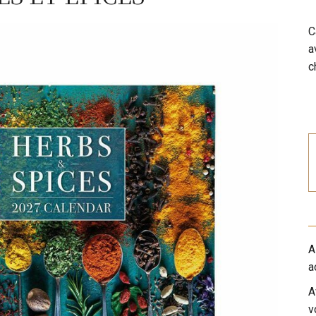
C
a
c
A
a
A
v