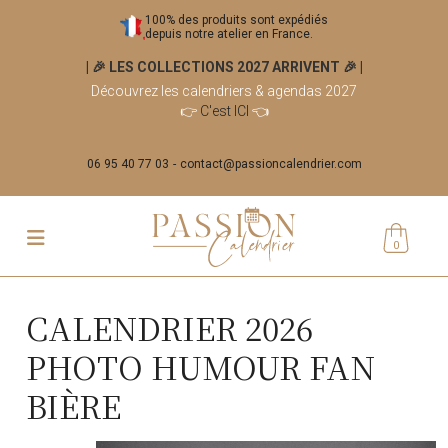
100% des produits sont expédiés
depuis notre atelier en France.
| 🎉 LES COLLECTIONS 2027 ARRIVENT 🎉
|
Découvrez les calendriers & agendas 2027
👉
C'est ICI
👈
06 95 40 77 03
contact@passioncalendrier.com
0
CALENDRIER 2026
PHOTO HUMOUR FAN
BIÈRE