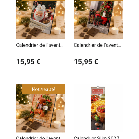
Calendrier de l'avent
Calendrier de l'avent
Ambiance Cosy Noël
Ambiance Sapin de
personnalisé avec
15,95 €
Noël personnalisé
15,95 €
votre message
avec votre message
Nouveauté
Calendrier de l'avent
Calendrier Slim 2027