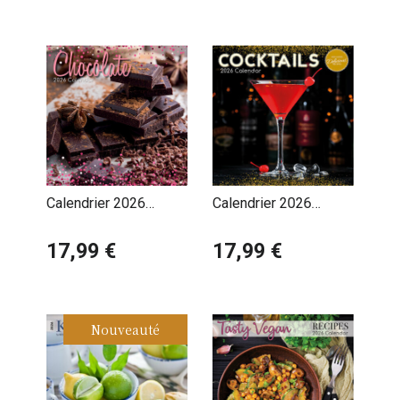
Bière
Calendrier 2026
Calendrier 2026
Chocolats et
Cocktails Mixologie
Gourmandises
17,99 €
17,99 €
Nouveauté