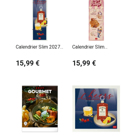
Calendrier Slim 2027
Calendrier Slim
Tchin ! Cocktails
Cuisine Kawaii 2027
Apéro
15,99 €
Gourmandises
15,99 €
Desserts Animaux