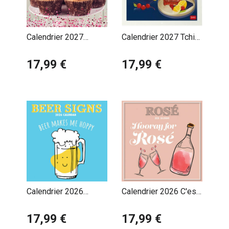
Calendrier 2027
Calendrier 2027 Tchin!
Pâtisserie Cupcakes
Cocktail Apéro Time
17,99 €
17,99 €
Calendrier 2026
Calendrier 2026 C'est
Affiches
l'heure du Rosé !
Humoristiques Fan
17,99 €
17,99 €