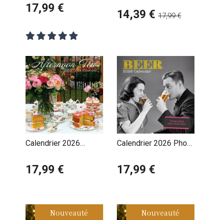
et Gourmande
17,99 €
Pâtisseries Maison
14,39 €
17,99 €
Home Made
Calendrier 2026
Calendrier 2026 Photo
Gouters Afternoon Tea
Humour Fan Bière
Gourmands
17,99 €
17,99 €
Nouveauté
Nouveauté