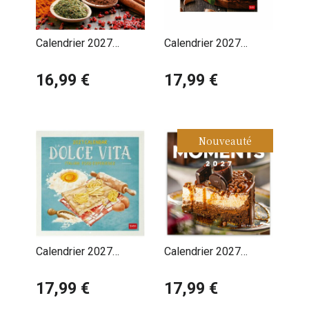
Calendrier 2027
Calendrier 2027
Cuisine et épices
Cuisine et Petits
avec Poster Offert
16,99 €
Plats
17,99 €
Nouveauté
Calendrier 2027
Calendrier 2027
Gastronomie Italienne
Gâteaux Douceurs
Dolce Vita
17,99 €
Sucrées
17,99 €