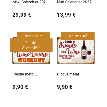
Maxi Calendrier 2027
Mini Calendrier 2027
Cuisine Gourmets
Apéro Tchin Cocktail
29,99 €
Cheers
13,99 €
Nouveauté
Nouveauté
Bientôt
disponible
Plaque métal
Plaque métal
décorative
décorative
humoristique
9,90 €
humoristique Vin et
9,90 €
Amoureux du vin
amis