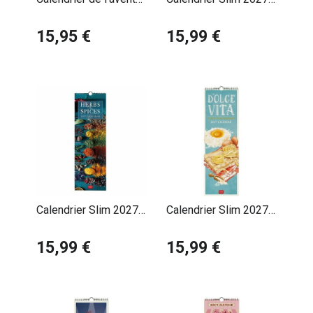
Couronne de Noël
Cuisine et Petits plats
Ourson personnalisé
15,95 €
15,99 €
avec votre message
Calendrier Slim 2027
Calendrier Slim 2027
Epices et Herbes
Gastronomie Italienne
15,99 €
Dolce Vita
15,99 €