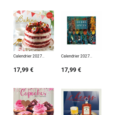
Calendrier 2027
Calendrier 2027
Gâteaux et
Herbes et Epices
Pâtisseries Maison
17,99 €
17,99 €
Home Made