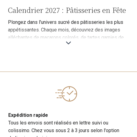
Calendrier 2027 : Pâtisseries en Fête
Plongez dans l'univers sucré des pâtisseries les plus
appétissantes. Chaque mois, découvrez des images
alléchantes de macarons colorés, de tartes garnies de
fruits frais et de gâteaux exquis qui vous mettront l'eau
à la bouche.
Exemples de Pâtisseries :
Macarons : Des assortiments de macarons aux
couleurs vives et aux saveurs variées.
Tartes : Tartes aux pommes caramélisées, tartes aux
fruits de saison, tartes chocolatées.
Informations Supplémentaires :
Expédition rapide
Techniques de pâtisserie : Conseils pour réussir les
Tous les envois sont réalisés en lettre suivi ou
pâtes, les crèmes et les décorations.
colissimo. Chez vous sous 2 à 3 jours selon l'option
Recettes populaires : Inclut des recettes