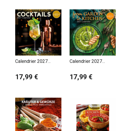
Calendrier 2027
Calendrier 2027
Cocktails Mixologie
Cuisine du Jardin à la
17,99 €
Cuisine
17,99 €