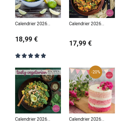
Calendrier 2026
Calendrier 2026
Cuisine Colorée et
Cuisine Végan et
Gourmande
18,99 €
Gourmande
17,99 €
-20%
Calendrier 2026
Calendrier 2026
Cuisine Végétarienne
Gâteaux et