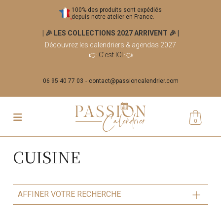
100% des produits sont expédiés
depuis notre atelier en France.
| 🎉 LES COLLECTIONS 2027 ARRIVENT 🎉
|
Découvrez les calendriers & agendas 2027
👉
C'est ICI
👈
06 95 40 77 03
contact@passioncalendrier.com
0
CUISINE
AFFINER VOTRE RECHERCHE