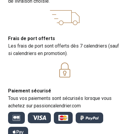
de livraison choisie.
traditionnelles et des créations modernes à essayer
chez soi.
Calendrier 2027 : Voyage Culinaire
en Italie
Frais de port offerts
Les frais de port sont offerts dès 7 calendriers (sauf
Explorez la richesse de la cuisine italienne à travers des
si calendriers en promotion).
photographies alléchantes qui captent l'essence de la
gastronomie transalpine. Des plats de pâtes
délicieuses aux pizzas artisanales, laissez-vous
transporter par les saveurs authentiques de l'Italie.
Exemples de Cuisine Italienne :
Paiement sécurisé
Tous vos paiements sont sécurisés lorsque vous
Pâtes : Spaghetti carbonara, penne arrabiata, raviolis
achetez sur passioncalendrier.com
faits maison.
Pizzas : Margherita, prosciutto e funghi, pizzas
gourmet aux ingrédients frais.