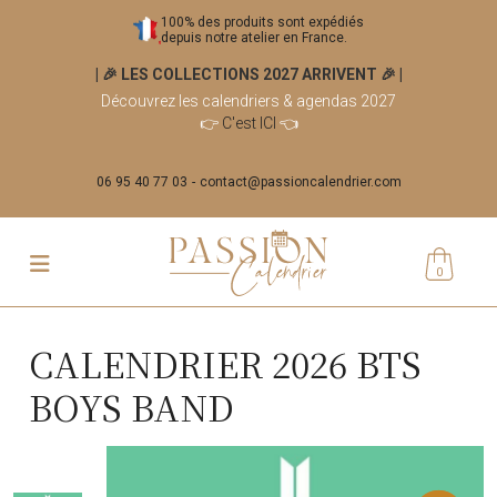
100% des produits sont expédiés
depuis notre atelier en France.
| 🎉 LES COLLECTIONS 2027 ARRIVENT 🎉
|
Découvrez les calendriers & agendas 2027
👉
C'est ICI
👈
06 95 40 77 03
contact@passioncalendrier.com
0
CALENDRIER 2026 BTS
BOYS BAND