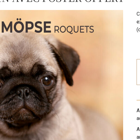
C
e
(
A
a
A
a