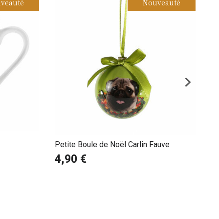
veauté
Nouveauté
Lo
1
Petite Boule de Noël Carlin Fauve
4,90 €