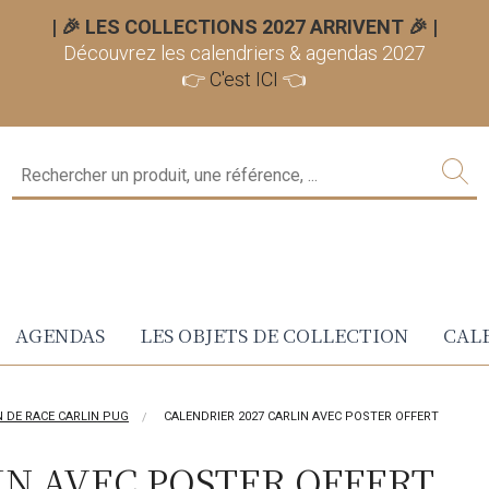
| 🎉 LES COLLECTIONS 2027 ARRIVENT 🎉
|
Découvrez les calendriers & agendas 2027
👉
C'est ICI
👈
AGENDAS
LES OBJETS DE COLLECTION
CALE
N DE RACE CARLIN PUG
CALENDRIER 2027 CARLIN AVEC POSTER OFFERT
IN AVEC POSTER OFFERT