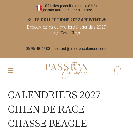
100% des produits sont expédiés
depuis notre atelier en France.
| 🎉 LES COLLECTIONS 2027 ARRIVENT 🎉
|
Découvrez les calendriers & agendas 2027
👉
C'est ICI
👈
06 95 40 77 03
contact@passioncalendrier.com
0
CALENDRIERS 2027
CHIEN DE RACE
CHASSE BEAGLE