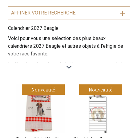
AFFINER VOTRE RECHERCHE
Calendrier 2027 Beagle
Voici pour vous une sélection des plus beaux
calendriers 2027 Beagle et autres objets à l'effigie de
votre race favorite.
Le Beagle est un chien de taille moyenne, compact et
robuste, réputé pour son flair exceptionnel et ses
compétences de chien de chasse.
Son pelage est court et dense, généralement tricolore
Nouveauté
Nouveauté
(noir, blanc et feu) ou bicolore. Avec ses grandes
oreilles tombantes et ses yeux expressifs, le Beagle a
un regard attachant. Il est connu pour sa nature amicale,
curieuse et joyeuse, ce qui en fait un excellent
compagnon pour les familles.