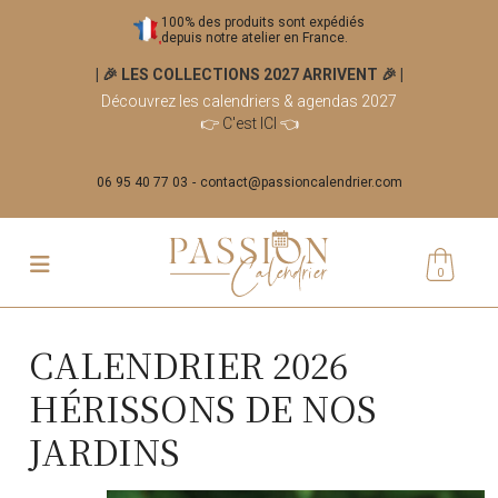
100% des produits sont expédiés
depuis notre atelier en France.
| 🎉 LES COLLECTIONS 2027 ARRIVENT 🎉
|
Découvrez les calendriers & agendas 2027
👉
C'est ICI
👈
06 95 40 77 03
contact@passioncalendrier.com
0
CALENDRIER 2026
HÉRISSONS DE NOS
JARDINS