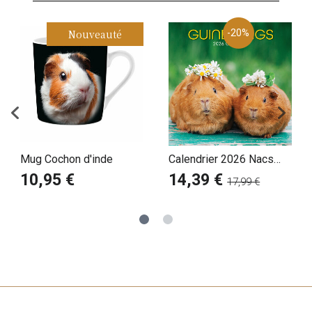
Nouveauté
-20%
Mug Cochon d'inde
Calendrier 2026 Nacs
Cochon d'Inde
10,95 €
14,39 €
17,99 €