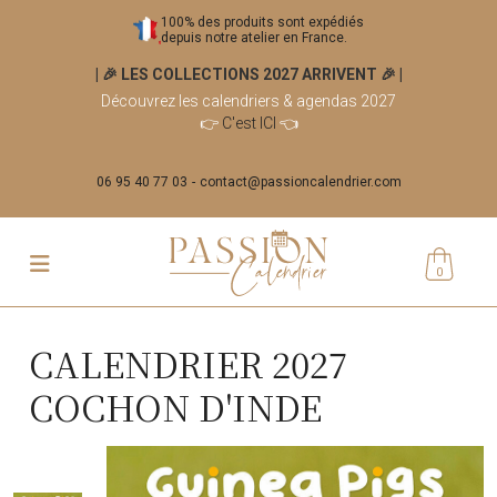
100% des produits sont expédiés
depuis notre atelier en France.
| 🎉 LES COLLECTIONS 2027 ARRIVENT 🎉
|
Découvrez les calendriers & agendas 2027
👉
C'est ICI
👈
06 95 40 77 03
contact@passioncalendrier.com
0
CALENDRIER 2027
COCHON D'INDE