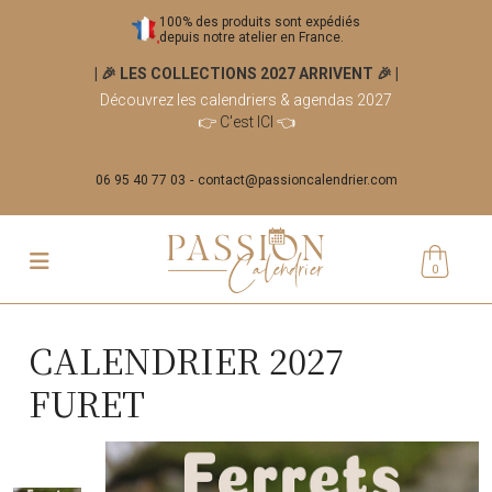
100% des produits sont expédiés
depuis notre atelier en France.
| 🎉 LES COLLECTIONS 2027 ARRIVENT 🎉
|
Découvrez les calendriers & agendas 2027
👉
C'est ICI
👈
06 95 40 77 03
contact@passioncalendrier.com
0
CALENDRIER 2027
FURET