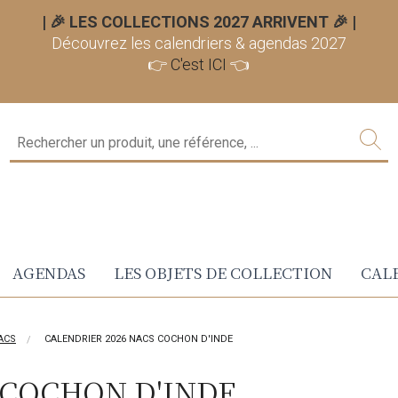
| 🎉 LES COLLECTIONS 2027 ARRIVENT 🎉
|
Découvrez les calendriers & agendas 2027
👉
C'est ICI
👈
AGENDAS
LES OBJETS DE COLLECTION
CALE
ACS
CALENDRIER 2026 NACS COCHON D'INDE
 COCHON D'INDE