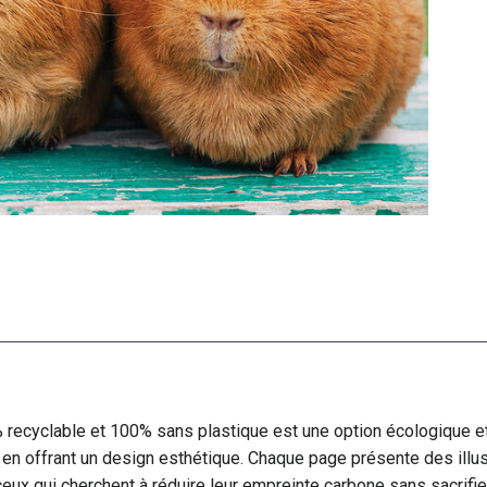
 recyclable et 100% sans plastique est une option écologique et 
 en offrant un design esthétique. Chaque page présente des illus
eux qui cherchent à réduire leur empreinte carbone sans sacrifier 