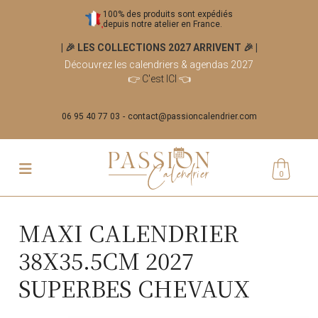
100% des produits sont expédiés
depuis notre atelier en France.
| 🎉 LES COLLECTIONS 2027 ARRIVENT 🎉
|
Découvrez les calendriers & agendas 2027
👉
C'est ICI
👈
06 95 40 77 03
contact@passioncalendrier.com
0
MAXI CALENDRIER
38X35.5CM 2027
SUPERBES CHEVAUX