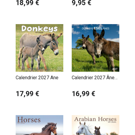
Chevaux
18,99 €
9,95 €
Calendrier 2027 Ane
Calendrier 2027 Âne
avec Poster Offert
17,99 €
16,99 €