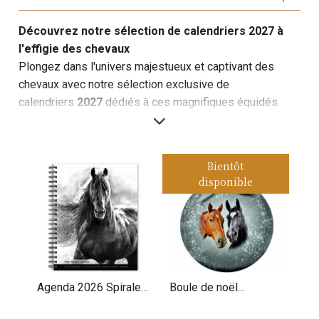
Découvrez notre sélection de calendriers 2027 à
l'effigie des chevaux
Plongez dans l'univers majestueux et captivant des
chevaux avec notre sélection exclusive de
calendriers
2027
dédiés à ces magnifiques équidés.
Que vous soyez un passionné des différentes races de
chevaux ou que vous appréciiez les disciplines
équestres où ces nobles animaux excellent, notre
Bientôt
collection variée saura vous séduire. Chaque calendrier
disponible
est une célébration de la beauté, de la puissance et de
la grâce des chevaux, vous permettant de passer une
année
2027
en compagnie de ces merveilleuses
créatures. Découvrez vite notre sélection et choisissez
le calendrier qui fera battre votre cœur de cavalier.
Agenda 2026 Spirale
Boule de noël
Portraits Noir et Blanc
Chevaux