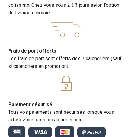
colissimo. Chez vous sous 2 à 3 jours selon l'option
Calendrier Chevaux Quarter Horses
de livraison choisie.
Les chevaux Quarter Horses, avec leur polyvalence et
leur tempérament doux, sont des partenaires précieux
dans de nombreuses disciplines équestres. Notre
calendrier
2027
de chevaux Quarter Horses célèbre la
Frais de port offerts
force et la polyvalence de cette race emblématique.
Les frais de port sont offerts dès 7 calendriers (sauf
Exemples de photos
: Chevaux Quarter Horses en
si calendriers en promotion).
action, chevaux Quarter Horses en compétition,
portraits expressifs de chevaux Quarter Horses.
Informations supplémentaires
: Des détails sur les
origines et les compétences spécifiques des
chevaux Quarter Horses, ainsi que des conseils pour
Paiement sécurisé
les propriétaires et les cavaliers.
Tous vos paiements sont sécurisés lorsque vous
achetez sur passioncalendrier.com
Calendrier Chevaux de Trait 2027
Les chevaux de trait, avec leur taille imposante et leur