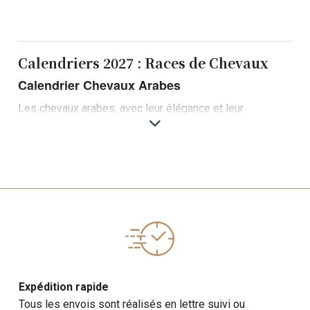
Calendriers 2027 : Races de Chevaux
Calendrier Chevaux Arabes
Les chevaux arabes, avec leur élégance et leur
endurance légendaires, sont parmi les races les plus
vénérées au monde. Notre calendrier
2027
de chevaux
arabes met en valeur la beauté et la grâce de ces
chevaux exceptionnels.
Exemples de photos
: Chevaux arabes en liberté,
chevaux arabes posant pour la caméra, portraits
majestueux de chevaux arabes.
Informations supplémentaires
: Des détails sur
l'histoire et les caractéristiques distinctives des
Expédition rapide
chevaux arabes, ainsi que des anecdotes sur leur rôle
Tous les envois sont réalisés en lettre suivi ou
dans l'histoire et la culture équestres.