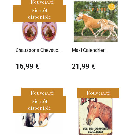
Nouveauté
Bientôt
disponible
Chaussons Chevaux
Maxi Calendrier
médaillé
38x35.5cm 2027
16,99 €
Superbes Chevaux
21,99 €
Nouveauté
Nouveauté
Bientôt
disponible