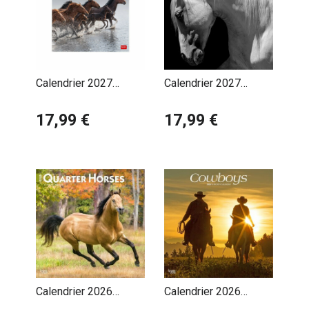
Calendrier 2027
Calendrier 2027
Chevaux Sauvages
Portraits Chevaux Noir
17,99 €
et Blanc
17,99 €
Calendrier 2026
Calendrier 2026
Chevaux Race Quarter
CowBoys Américains