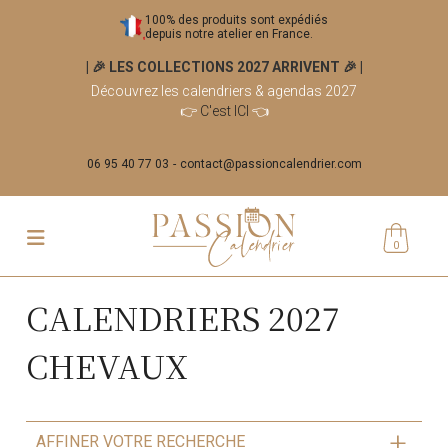
100% des produits sont expédiés
depuis notre atelier en France.
| 🎉 LES COLLECTIONS 2027 ARRIVENT 🎉
|
Découvrez les calendriers & agendas 2027
👉
C'est ICI
👈
06 95 40 77 03
contact@passioncalendrier.com
0
CALENDRIERS 2027
CHEVAUX
AFFINER VOTRE RECHERCHE