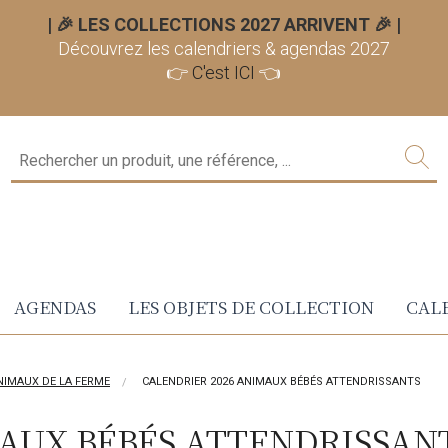
| 🎉 LES COLLECTIONS 2027 ARRIVENT 🎉
|
Découvrez les calendriers & agendas 2027
👉
C'est ICI
👈
AGENDAS
LES OBJETS DE COLLECTION
CALE
NIMAUX DE LA FERME
CALENDRIER 2026 ANIMAUX BÉBÉS ATTENDRISSANTS
AUX BÉBÉS ATTENDRISSAN