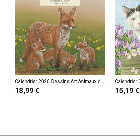
Calendrier 2026 Dessins Art Animaux de
Calendrier
la Forêt Robert Fuller
Katten
18,99 €
15,19 €