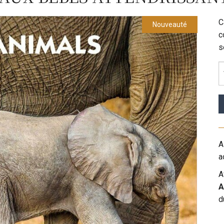
C
Nouveauté
c
s
A
a
A
A
d