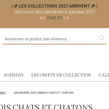
| 🎉 LES COLLECTIONS 2027 ARRIVENT 🎉
|
Découvrez les calendriers & agendas 2027
👉
C'est ICI
👈
AGENDAS
LES OBJETS DE COLLECTION
CALE
HATS
CALENDRIER 2026 SIAMOIS CHATS ET CHATONS
OIS CHATS ET CHATONS