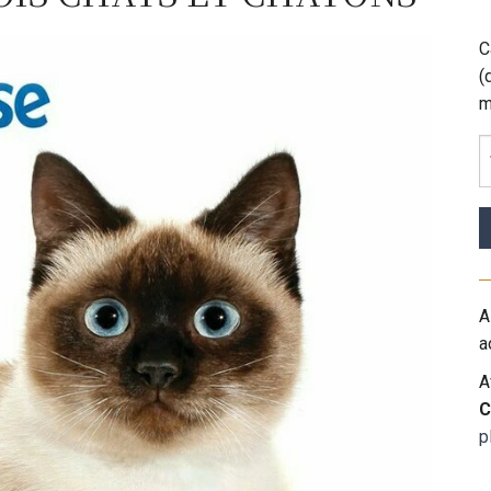
C
(
m
A
a
A
C
p